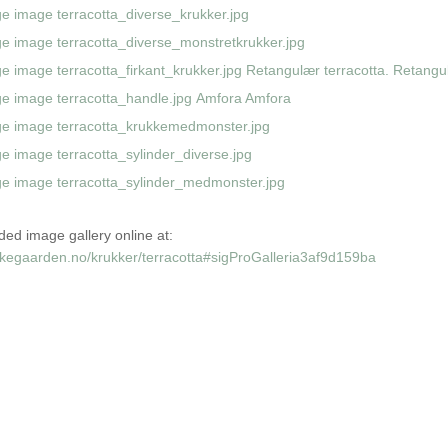
Retangulær terracotta.
Retangul
Amfora
Amfora
ed image gallery online at:
kkegaarden.no/krukker/terracotta#sigProGalleria3af9d159ba