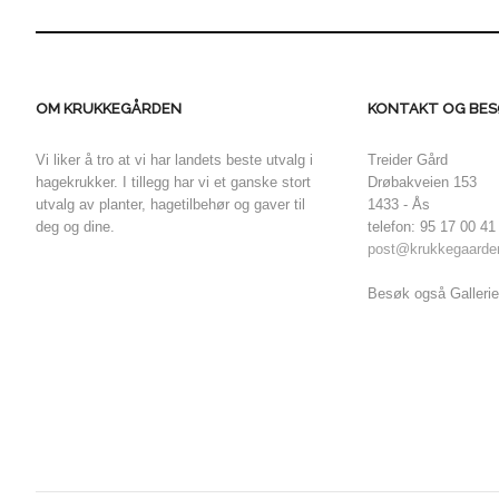
OM KRUKKEGÅRDEN
KONTAKT OG BES
Vi liker å tro at vi har landets beste utvalg i
Treider Gård
hagekrukker. I tillegg har vi et ganske stort
Drøbakveien 153
utvalg av planter, hagetilbehør og gaver til
1433 - Ås
deg og dine.
telefon: 95 17 00 41
post@krukkegaarde
Besøk også Gallerie