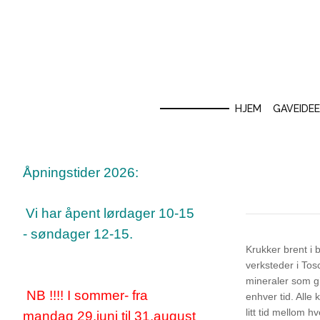
HJEM
GAVEIDE
Åpningstider 2026:
Vi har åpent lørdager 10-15
- søndager 12-15.
Krukker brent i 
verksteder i Tos
mineraler som gi
NB !!!! I sommer- fra
enhver tid. Alle
litt tid mellom h
mandag 29.juni til 31.august