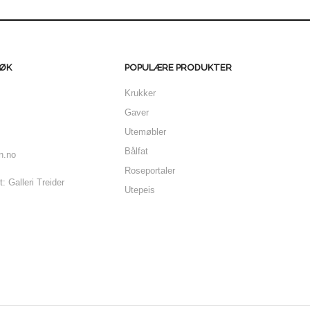
ØK
POPULÆRE PRODUKTER
Krukker
Gaver
Utemøbler
Bålfat
n.no
Roseportaler
t:
Galleri Treider
Utepeis