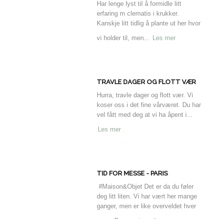
Har lenge lyst til å formidle litt
erfaring m clematis i krukker.
Kanskje litt tidlig å plante ut her hvor
vi holder til, men...
Les mer
TRAVLE DAGER OG FLOTT VÆR
Hurra, travle dager og flott vær. Vi
koser oss i det fine vårværet. Du har
vel fått med deg at vi ha åpent i...
Les mer
TID FOR MESSE - PARIS
#Maison&Objet Det er da du føler
deg litt liten. Vi har vært her mange
ganger, men er like overveldet hver