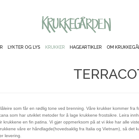
LOG IN
OR
CREATE AN ACCOUNT
ER
LYKTER OG LYS
KRUKKER
HAGEARTIKLER
OM KRUKKEGÅ
Brukernavn
TERRACO
Passord
Husk meg
blåleire som får en rødlig tone ved brenning. Våre krukker kommer fra fo
cana som har utviklet metoder for å lage krukkene frostsikre. Leira innho
r krukkene en fin patina. Vi gjør oppmerksom på at vi ikke har alle viste
 krukkene våre er håndlagde(hovedsaklig fra Italia og Vietnam), så det
ver levering.
Glemt ditt passord?
Glemt ditt brukernavn?