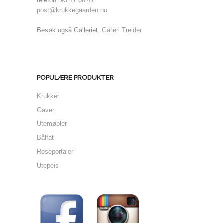
telefon: 95 17 00 41
post@krukkegaarden.no
Besøk også Galleriet:
Galleri Treider
POPULÆRE PRODUKTER
Krukker
Gaver
Utemøbler
Bålfat
Roseportaler
Utepeis