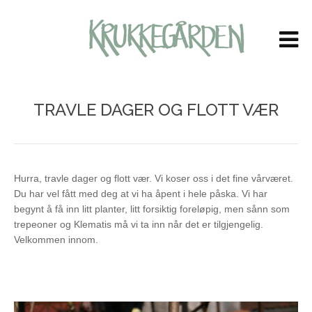
LOG IN
OR
CREATE AN ACCOUNT
Brukernavn
TRAVLE DAGER OG FLOTT VÆR
Passord
Husk meg
Hurra, travle dager og flott vær. Vi koser oss i det fine vårværet.
Du har vel fått med deg at vi ha åpent i hele påska. Vi har
begynt å få inn litt planter, litt forsiktig foreløpig, men sånn som
trepeoner og Klematis må vi ta inn når det er tilgjengelig.
Velkommen innom.
Glemt ditt passord?
Glemt ditt brukernavn?