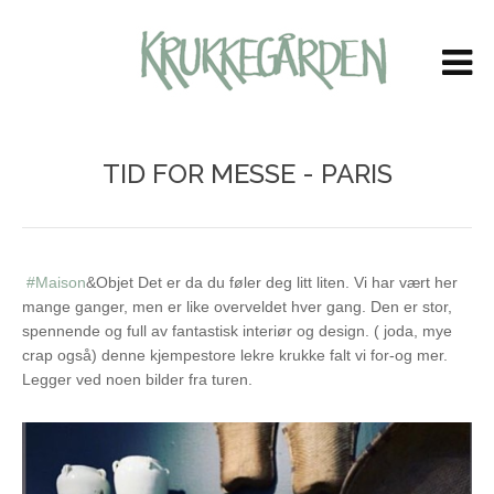
LOG IN
OR
CREATE AN ACCOUNT
Brukernavn
TID FOR MESSE - PARIS
Passord
Husk meg
#Maison
&Objet Det er da du føler deg litt liten. Vi har vært her
mange ganger, men er like overveldet hver gang. Den er stor,
spennende og full av fantastisk interiør og design. ( joda, mye
crap også) denne kjempestore lekre krukke falt vi for-og mer.
Legger ved noen bilder fra turen.
Glemt ditt passord?
Glemt ditt brukernavn?