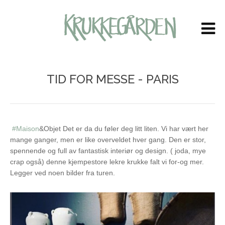
LOG IN
OR
CREATE AN ACCOUNT
Brukernavn
TID FOR MESSE - PARIS
Passord
Husk meg
#Maison
&Objet Det er da du føler deg litt liten. Vi har vært her
mange ganger, men er like overveldet hver gang. Den er stor,
spennende og full av fantastisk interiør og design. ( joda, mye
crap også) denne kjempestore lekre krukke falt vi for-og mer.
Legger ved noen bilder fra turen.
Glemt ditt passord?
Glemt ditt brukernavn?