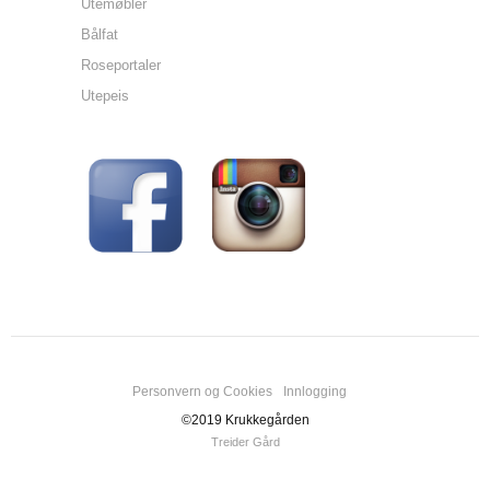
Utemøbler
Bålfat
Roseportaler
Utepeis
Personvern og Cookies
Innlogging
©2019 Krukkegården
Treider Gård