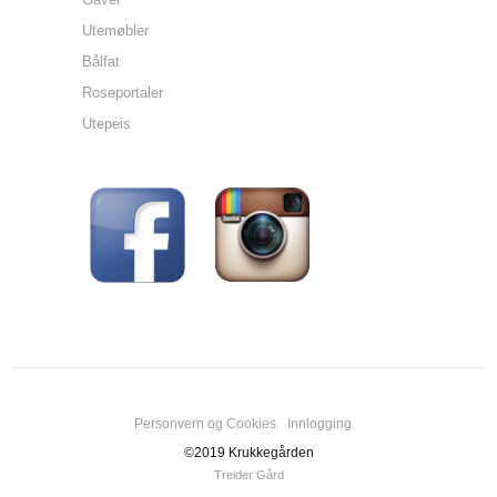
Utemøbler
Bålfat
Roseportaler
Utepeis
Personvern og Cookies
Innlogging
©2019 Krukkegården
Treider Gård