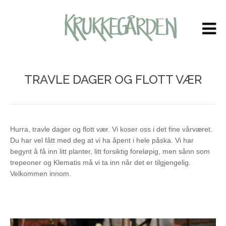
LOG IN
OR
CREATE AN ACCOUNT
Brukernavn
TRAVLE DAGER OG FLOTT VÆR
Passord
Husk meg
Hurra, travle dager og flott vær. Vi koser oss i det fine vårværet.
Du har vel fått med deg at vi ha åpent i hele påska. Vi har
begynt å få inn litt planter, litt forsiktig foreløpig, men sånn som
trepeoner og Klematis må vi ta inn når det er tilgjengelig.
Velkommen innom.
Glemt ditt passord?
Glemt ditt brukernavn?